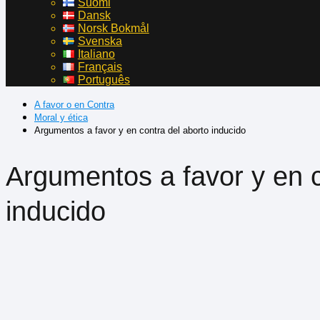
Suomi
Dansk
Norsk Bokmål
Svenska
Italiano
Français
Português
A favor o en Contra
Moral y ética
Argumentos a favor y en contra del aborto inducido
Argumentos a favor y en c
inducido