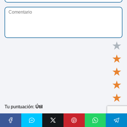
★
★
★
★
★
Tu puntuación:
Útil