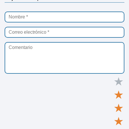
★
★
★
★