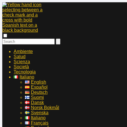
Ambiente
Salud
Scienza
Società
Tecnologia
Italiano
English
Español
Deutsch
Suomi
Dansk
Norsk Bokmål
Svenska
Italiano
Français