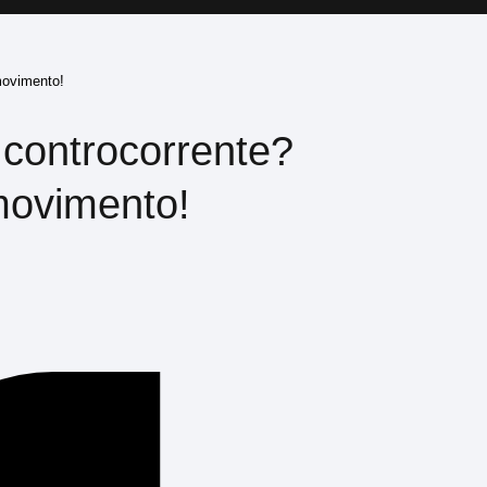
 movimento!
 controcorrente?
 movimento!