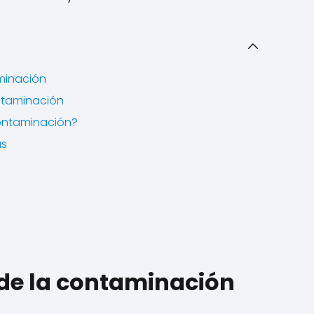
minación
ntaminación
ontaminación?
as
 de la contaminación