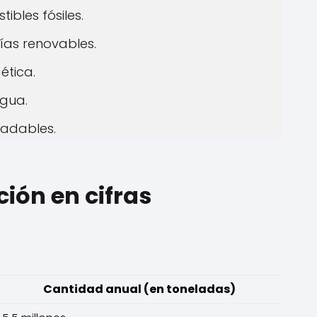
bles fósiles.
ías renovables.
ética.
gua.
radables.
ión en cifras
Cantidad anual (en toneladas)