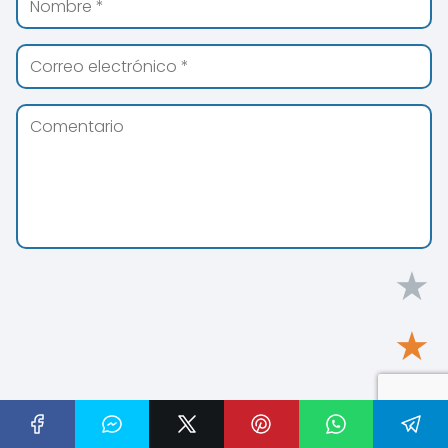
★
★
★