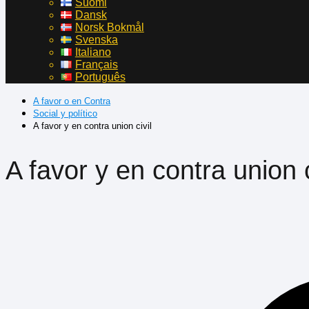
Suomi
Dansk
Norsk Bokmål
Svenska
Italiano
Français
Português
A favor o en Contra
Social y político
A favor y en contra union civil
A favor y en contra union c